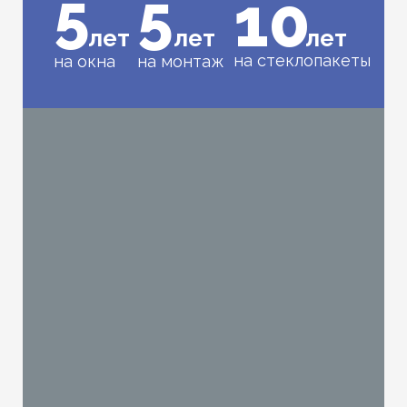
5
5
10
лет
лет
лет
на стеклопакеты
на окна
на монтаж