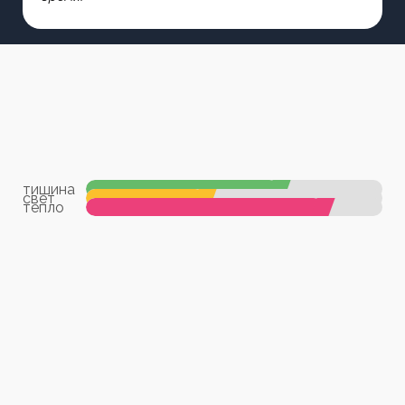
тишина
свет
тепло