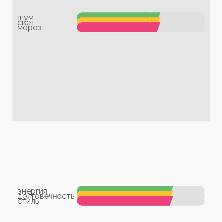
шум
свет
мороз
энергия
долговечность
стиль