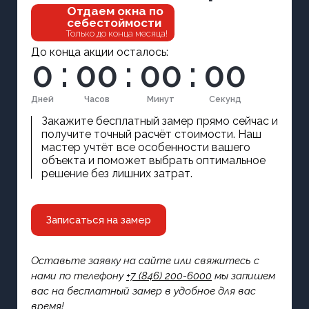
Отдаем окна по
себестоймости
Только до конца месяца!
До конца акции осталось:
0
:
0
0
:
0
0
:
0
0
Дней
Часов
Минут
Секунд
Закажите бесплатный замер прямо сейчас и
получите точный расчёт стоимости. Наш
мастер учтёт все особенности вашего
объекта и поможет выбрать оптимальное
решение без лишних затрат.
Записаться на замер
Оставьте заявку на сайте или свяжитесь с
нами по телефону
+7 (846) 200-6000
мы запишем
вас на бесплатный замер в удобное для вас
время!