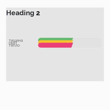
Heading
2
тишина
свет
тепло